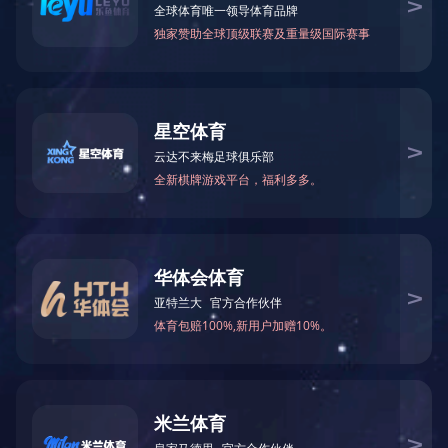
数控
我公司研制的数控木屋生产线成套设备，在2013年1月10日成