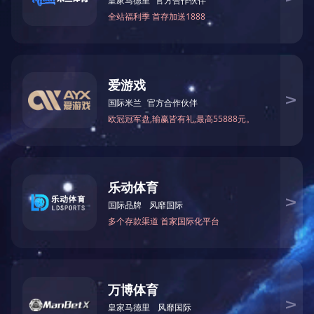
无限长指接生产线
MSK-4竹
MFX200双轴木屋卧式铣槽机
MJ-J20