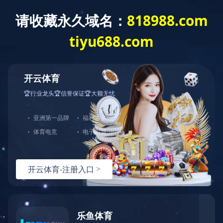
您好，欢迎光临华体会官方端网站登录入口官网！
网站首页
关于中大
产品展示