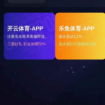
上一篇：
2012年先进个人荣誉证书
下一篇：
黑龙江省十大杰出青年