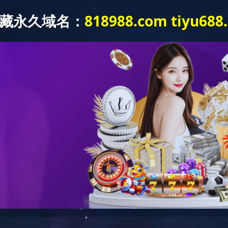
展示
案例中心
资质荣誉
新