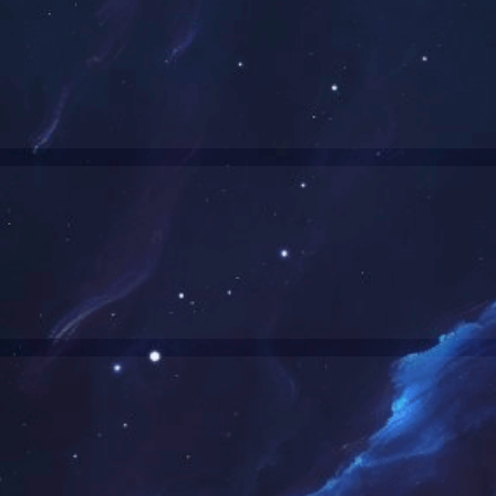
证书-全国木屋木结构诚信联盟委员
更新时间：2012-12-11 00:00:00 点击次数：8328 次